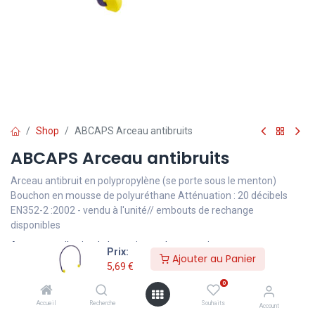
Shop
ABCAPS Arceau antibruits
ABCAPS Arceau antibruits
Arceau antibruit en polypropylène (se porte sous le menton)
Bouchon en mousse de polyuréthane Atténuation : 20 décibels
EN352-2 :2002 - vendu à l'unité// embouts de rechange
disponibles
Arceaux antibruits de haut niveau de protection
Prix:
Ajouter au Panier
5,69
€
0
S’adapte à tous les conduits auditifs
Accueil
Recherche
Souhaits
Account