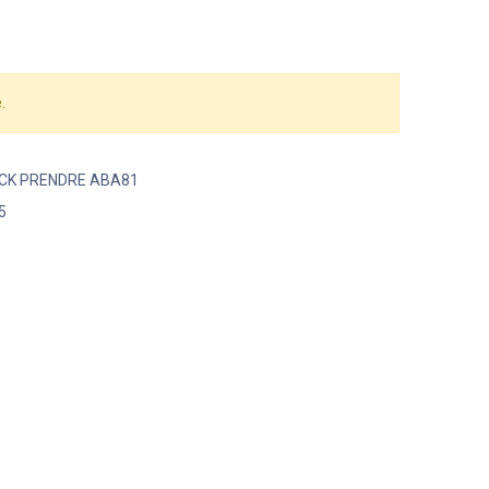
.
OCK PRENDRE ABA81
5