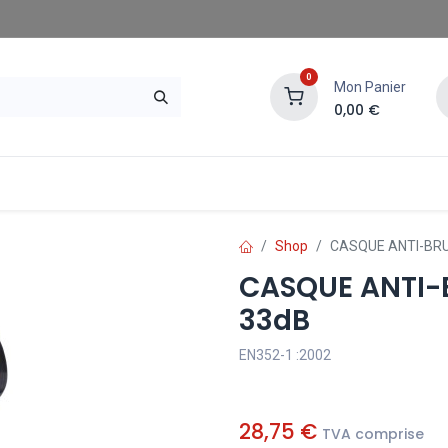
0
Mon Panier
0,00
€
gasins SAE
Demander un devis
Shop
CASQUE ANTI-BRUI
CASQUE ANTI-B
33dB
EN352-1 :2002
28,75
€
TVA comprise