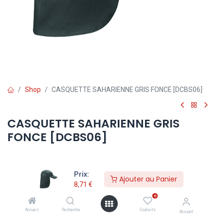
Shop
CASQUETTE SAHARIENNE GRIS FONCE [DCBS06]
CASQUETTE SAHARIENNE GRIS
FONCE [DCBS06]
8,71
€
Prix:
TVA comprise
Ajouter au Panier
8,71
€
0
Ajouter au Panier
Accueil
Recherche
Souhaits
Account