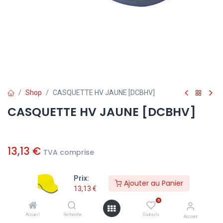
Shop
CASQUETTE HV JAUNE [DCBHV]
CASQUETTE HV JAUNE [DCBHV]
13,13
€
TVA comprise
Prix:
Ajouter au Panier
Ajouter au Panier
13,13
€
0
Ajouter à la liste de souhaits
Accueil
Recherche
Souhaits
Account