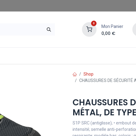
0
Mon Panier
0,00
€
gasins SAE
Demander un devis
Shop
CHAUSSURES DE SÉCURITÉ A
CHAUSSURES DE
MÉTAL, DE TYP
S1P SRC (antiglisse); • embout d
intensité; semelle anti-perforatio
respirante; modèle bas; coloris : g