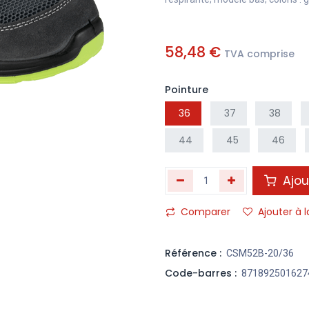
58,48
€
TVA comprise
Pointure
36
37
38
44
45
46
Ajou
Comparer
Ajouter à l
Référence :
CSM52B-20/36
Code-barres :
871892501627