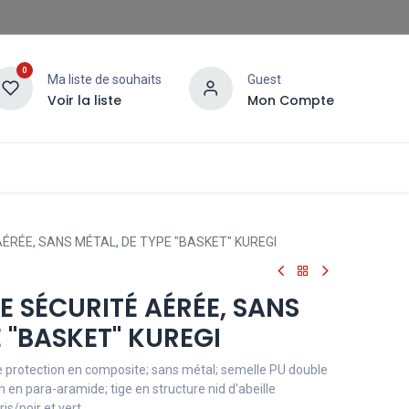
0
Ma liste de souhaits
Guest
Voir la liste
Mon Compte
ÉRÉE, SANS MÉTAL, DE TYPE "BASKET" KUREGI
 SÉCURITÉ AÉRÉE, SANS
E "BASKET" KUREGI
e protection en composite; sans métal; semelle PU double
n en para-aramide; tige en structure nid d'abeille
ris/noir et vert