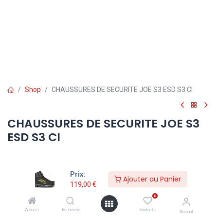
Shop
CHAUSSURES DE SECURITE JOE S3 ESD S3 CI
CHAUSSURES DE SECURITE JOE S3
ESD S3 CI
119,00
€
Prix:
TVA comprise
Ajouter au Panier
119,00
€
0
Pointure
Accueil
Recherche
Souhaits
Account