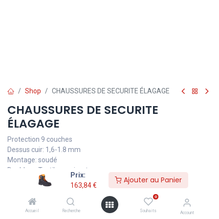
Shop
CHAUSSURES DE SECURITE ÉLAGAGE
CHAUSSURES DE SECURITE
ÉLAGAGE
Protection 9 couches
Dessus cuir: 1,6-1.8 mm
Montage: soudé
Doublure: Textile respirant
Prix:
Ajouter au Panier
Semelle: PU double densité
163,84
€
Protection: Embout et semelle inox
0
Surbout avant en cuir enduit de PU
Insert arrière en TPU pour un meilleur maintien du pied
Accueil
Recherche
Souhaits
Account