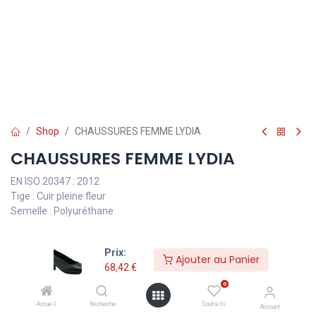
Shop
CHAUSSURES FEMME LYDIA
CHAUSSURES FEMME LYDIA
EN ISO 20347 : 2012
Tige : Cuir pleine fleur
Semelle : Polyuréthane
Prix:
Ajouter au Panier
68,42
€
TVA comprise
68,42
€
0
Pointure
Accueil
Recherche
Souhaits
Account