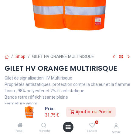
Shop
GILET HV ORANGE MULTIRISQUE
GILET HV ORANGE MULTIRISQUE
Gilet de signalisation HV Multirisque
Propriétés antistatiques, protection contre la chaleur et la flamme
Tissu ; 98% polyester et 2% fil antistatique
Bande rétro réfléchissante pleine
Fermeture velcro
Prix:
Ajouter au Panier
31,75
€
ISO 14116 : 1 - E1149-5 - ISO 20471 : 2013 : CLASSE II
0
Accueil
Recherche
Souhaits
Account