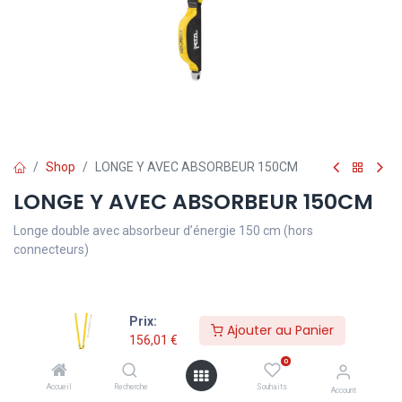
Shop
LONGE Y AVEC ABSORBEUR 150CM
LONGE Y AVEC ABSORBEUR 150CM
Longe double avec absorbeur d’énergie 150 cm (hors
connecteurs)
156,01
€
TVA comprise
Prix:
Ajouter au Panier
156,01
€
0
Ajouter au Panier
Accueil
Recherche
Souhaits
Account