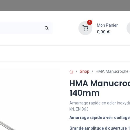
0
Mon Panier
0,00
€
gasins SAE
Demander un devis
Shop
HMA Manucroche e
HMA Manucroch
140mm
Amarrage rapide en acier inoxyd
kN. EN 363
Amarrage rapide à vérrouillag
Grande amplitude d'ouverture