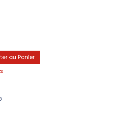
ter au Panier
ts
8