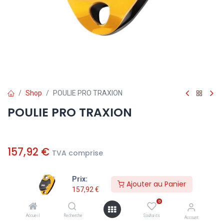
Shop
POULIE PRO TRAXION
POULIE PRO TRAXION
157,92
€
TVA comprise
Prix:
Ajouter au Panier
Ajouter au Panier
157,92
€
0
Ajouter à la liste de souhaits
Accueil
Recherche
Souhaits
Account