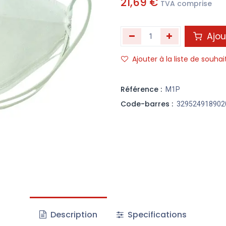
21,69
€
TVA comprise
Ajou
Ajouter à la liste de souhai
Référence :
M1P
Code-barres :
329524918902
Description
Specifications