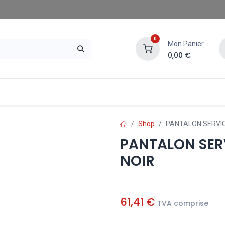
0
Mon Panier
0,00
€
gasins SAE
Demander un devis
Shop
PANTALON SERVI
PANTALON SER
NOIR
61,41
€
TVA comprise