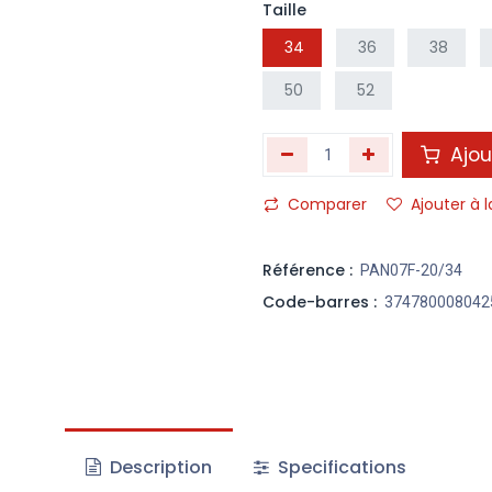
Taille
34
36
38
50
52
Ajou
Comparer
Ajouter à l
Référence :
PAN07F-20/34
Code-barres :
374780008042
Description
Specifications