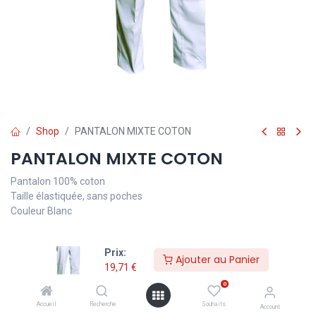
Shop
PANTALON MIXTE COTON
PANTALON MIXTE COTON
Pantalon 100% coton
Taille élastiquée, sans poches
Couleur Blanc
Prix:
Ajouter au Panier
19,71
€
TVA comprise
19,71
€
0
Taille
Accueil
Recherche
Souhaits
Account