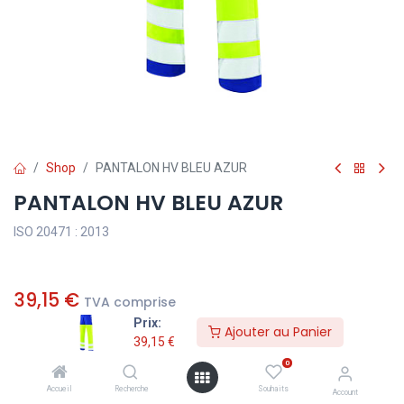
Shop
PANTALON HV BLEU AZUR
PANTALON HV BLEU AZUR
ISO 20471 : 2013
39,15
€
TVA comprise
Prix:
Ajouter au Panier
39,15
€
Ajouter au Panier
0
Accueil
Recherche
Souhaits
Account
Ajouter à la liste de souhaits