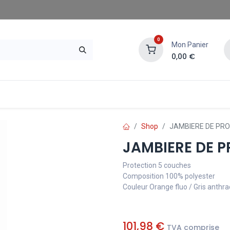
0
Mon Panier
0,00
€
gasins SAE
Demander un devis
Shop
JAMBIERE DE PR
JAMBIERE DE 
Protection 5 couches
Composition 100% polyester
Couleur Orange fluo / Gris anthra
101,98
€
TVA comprise