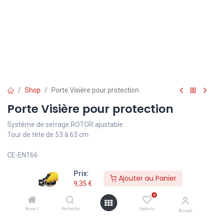
Shop
Porte Visière pour protection
Porte Visière pour protection
Système de serrage ROTOR ajustable
Tour de tête de 53 à 63 cm
CE-EN166
9,35
€
Prix:
TVA comprise
Ajouter au Panier
9,35
€
0
Ajouter au Panier
Accueil
Recherche
Souhaits
Account