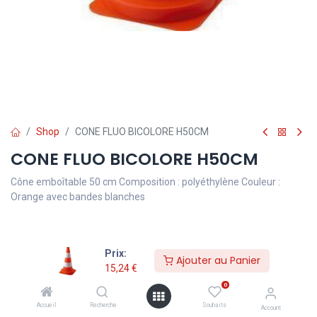
Shop
CONE FLUO BICOLORE H50CM
CONE FLUO BICOLORE H50CM
Cône emboîtable 50 cm Composition : polyéthylène Couleur :
Orange avec bandes blanches
15,24
€
TVA comprise
Prix:
Ajouter au Panier
15,24
€
0
Ajouter au Panier
Accueil
Recherche
Souhaits
Account