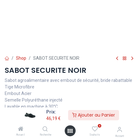
Shop
SABOT SECURITE NOIR
SABOT SECURITE NOIR
Sabot agroalimentaire avec embout de sécurité, bride rabattable
Tige Microfibre
Embout Acier
Semelle Polyuréthane injecté
Lavable en machine à 30°C
Prix:
Ajouter au Panier
46,19
€
0
46,19
€
TVA comprise
Accueil
Recherche
Souhaits
Account