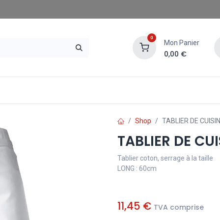
0
Mon Panier
0,00
€
gasins SAE
Demander un devis
Shop
TABLIER DE CUISI
TABLIER DE CU
Tablier coton, serrage à la taille
LONG : 60cm
11,45
€
TVA comprise