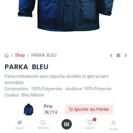
Shop
PARKA BLEU
PARKA BLEU
Parka matelassée avec capuche doublée et gilet polaire
amovibles
Composition : 100% Polyamide - doublure 100% Polyester
Couleur : Bleu Marine
Prix:
Ajouter au Panier
78,77
€
78,77
€
TVA comprise
0
Accueil
Recherche
Souhaits
Account