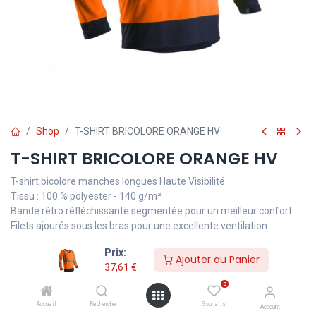
Shop
T-SHIRT BRICOLORE ORANGE HV
T-SHIRT BRICOLORE ORANGE HV
T-shirt bicolore manches longues Haute Visibilité
Tissu : 100 % polyester - 140 g/m²
Bande rétro réfléchissante segmentée pour un meilleur confort
Filets ajourés sous les bras pour une excellente ventilation
Prix:
ISO 20471 : 2013 + A1 : 2016 : classe II
Ajouter au Panier
37,61
€
0
37,61
€
Accueil
Recherche
Souhaits
TVA comprise
Account