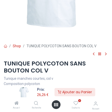
Shop
TUNIQUE POLYCOTON SANS BOUTON COL V
TUNIQUE POLYCOTON SANS
BOUTON COL V
Tunique manches courtes, col v
Composition polycoton
Couleur Blanc
Prix:
Ajouter au Panier
26,26
€
0
26,26
€
TVA comprise
Accueil
Recherche
Souhaits
Account